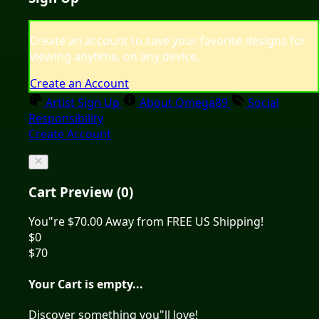
Create an account to save your favorite designs for
viewing anytime, on any device.
Create an Account
Artist Sign Up
About Omega89
Social
Responsibility
Create Account
Cart Preview (0)
You"re
$70.00
Away from
FREE US Shipping!
$0
$70
Your Cart is empty...
Discover something you"ll love!