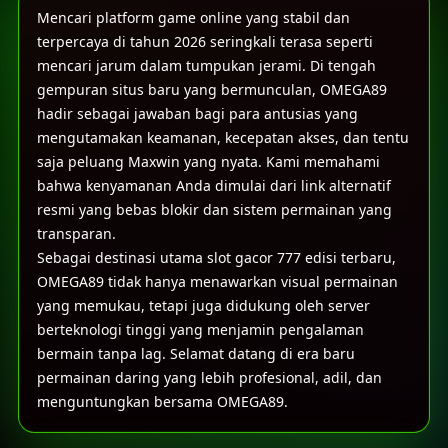
Mencari platform game online yang stabil dan
terpercaya di tahun 2026 seringkali terasa seperti
mencari jarum dalam tumpukan jerami. Di tengah
gempuran situs baru yang bermunculan, OMEGA89
hadir sebagai jawaban bagi para antusias yang
mengutamakan keamanan, kecepatan akses, dan tentu
saja peluang Maxwin yang nyata. Kami memahami
bahwa kenyamanan Anda dimulai dari link alternatif
resmi yang bebas blokir dan sistem permainan yang
transparan.
Sebagai destinasi utama slot gacor 777 edisi terbaru,
OMEGA89 tidak hanya menawarkan visual permainan
yang memukau, tetapi juga didukung oleh server
berteknologi tinggi yang menjamin pengalaman
bermain tanpa lag. Selamat datang di era baru
permainan daring yang lebih profesional, adil, dan
menguntungkan bersama OMEGA89.