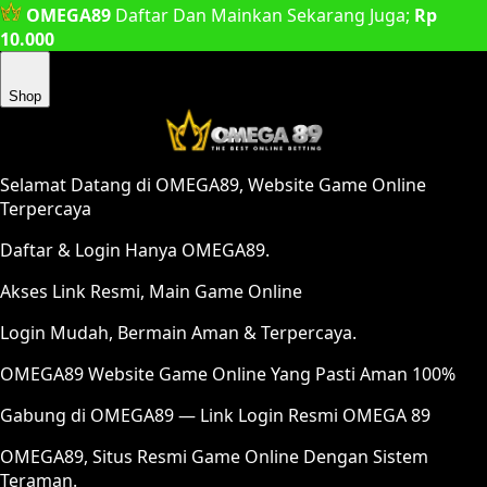
OMEGA89
Daftar Dan Mainkan Sekarang Juga;
Rp
10.000
Shop
Selamat Datang di OMEGA89, Website Game Online
Terpercaya
Daftar & Login Hanya OMEGA89.
Akses Link Resmi, Main Game Online
Login Mudah, Bermain Aman & Terpercaya.
OMEGA89 Website Game Online Yang Pasti Aman 100%
Gabung di OMEGA89 — Link Login Resmi OMEGA 89
OMEGA89, Situs Resmi Game Online Dengan Sistem
Teraman.