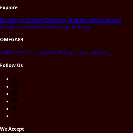
Explore
All Designs
Content Directory
Featured Artists
Newest
Designers
Newest T-Shirts
Tag Directory
OMEGA89
OMEGA89 Daftar
OMEGA89 Login
Omega89 Blog
Follow Us
We Accept