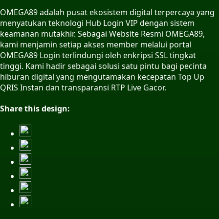
OMEGA89 adalah pusat ekosistem digital terpercaya yang
menyatukan teknologi Hub Login VIP dengan sistem
keamanan mutakhir. Sebagai Website Resmi OMEGA89,
kami menjamin setiap akses member melalui portal
OMEGA89 Login terlindungi oleh enkripsi SSL tingkat
tinggi. Kami hadir sebagai solusi satu pintu bagi pecinta
hiburan digital yang mengutamakan kecepatan Top Up
QRIS Instan dan transparansi RTP Live Gacor.
Share this design: