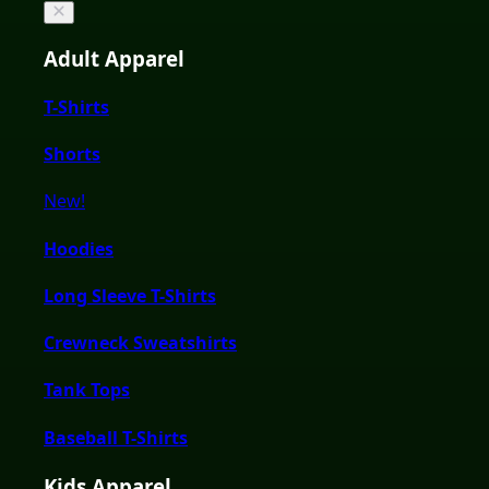
Adult Apparel
T-Shirts
Shorts
New!
Hoodies
Long Sleeve T-Shirts
Crewneck Sweatshirts
Tank Tops
Baseball T-Shirts
Kids Apparel