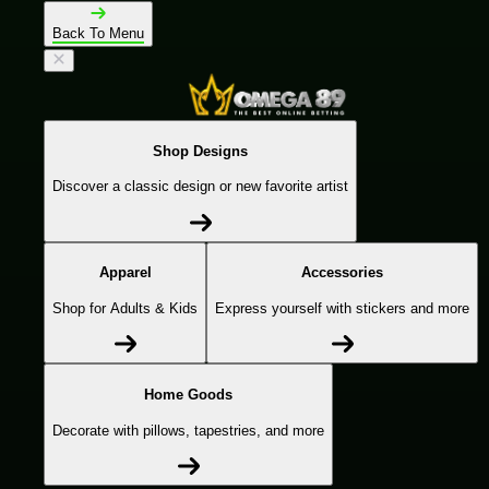
Back To Menu
Shop Designs
Discover a classic design or new favorite artist
Apparel
Accessories
Shop for Adults & Kids
Express yourself with stickers and more
Home Goods
Decorate with pillows, tapestries, and more